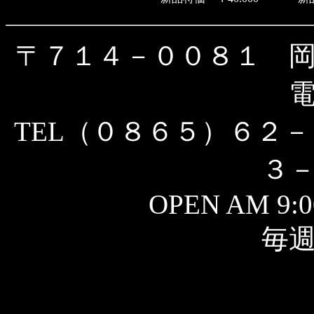
〒７１４－００８１ 
TEL（０８６５）６２－
３
OPEN AM 9:0
毎