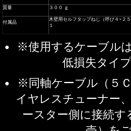
質量
３００ ｇ
木壁用セルフタップねじ（呼び４×２
付属品
１
※使用するケーブル
低損失タイ
※同軸ケーブル（５
イヤレスチューナー
ースター側に接続す
売）を