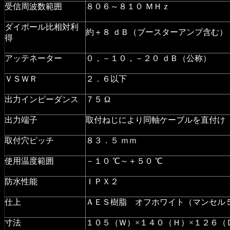
受信周波数範囲
８０６～８１０ ＭＨｚ
ダイポール比相対利
約＋８ ｄＢ（ブースターアンプ含む）
得
アッテネーター
０，－１０，－２０ ｄＢ（公称）
ＶＳＷＲ
２．６以下
出力インピーダンス
７５ Ω
出力端子
取付ねじにより同軸ケーブルを直付け
取付穴ピッチ
８３．５ ｍｍ
使用温度範囲
－１０ ℃～＋５０ ℃
防水性能
ＩＰＸ２
仕上
ＡＥＳ樹脂 オフホワイト（マンセル
寸法
１０５（Ｗ）×１４０（Ｈ）×１２６（