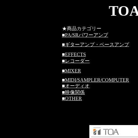
TOA
★商品カテゴリー
■
PA/SRパワーアンプ
■
ギターアンプ・ベースアンプ
■
EFFECTS
■
レコーダー
■
MIXER
■
MIDI/SAMPLER/COMPUTER
■
オーディオ
■
映像関係
■
OTHER