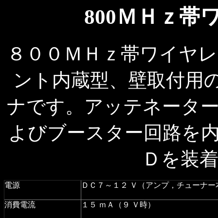
800ＭＨｚ
８００ＭＨｚ帯ワイヤ
ント内蔵型、壁取付用
ナです。アッテネータ
よびブースター回路を
Ｄを装
電源
ＤＣ７～１２ Ｖ（アンプ，チューナー
消費電流
１５ ｍＡ（９ Ｖ時）