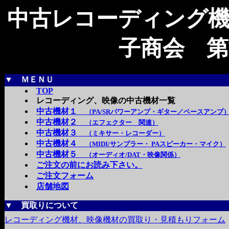
中古レコーディング機
子商会 第
▼
ＭＥＮＵ
TOP
レコーディング、映像の中古機材一覧
中古機材１
（PA/SRパワーアンプ・ギター／ベースアンプ
中古機材２
（エフェクター 関連）
中古機材３
（ミキサー・レコーダー）
中古機材４
（MIDI/サンプラー・ PAスピーカー・マイク）
中古機材５
（オーディオ/DAT・映像関係）
ご注文の前にお読み下さい。
ご注文フォーム
店舗地図
▼
買取りについて
レコーディング機材、映像機材の買取り・見積もりフォーム