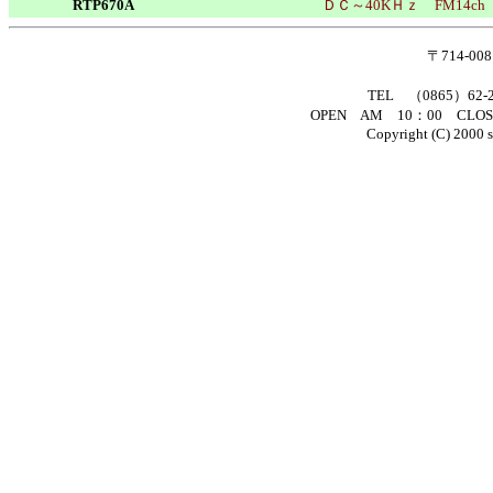
RTP670A
ＤＣ～40KＨｚ
FM14ch
〒714-0
TEL （0865）62
OPEN AM 10：00 C
Copyright (C) 2000 s