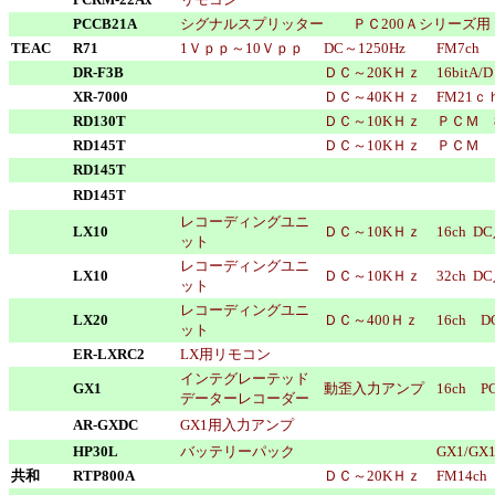
PCCB21A
シグナルスプリッター ＰＣ200Ａシリーズ用
TEAC
R71
1Ｖｐｐ～10Ｖｐｐ
DC～1250Hz
FM7ch
DR-F3B
ＤＣ～20KＨｚ
16bitA/D
XR-7000
ＤＣ～40KＨｚ
FM21ｃｈ
RD130T
ＤＣ～10KＨｚ
ＰＣＭ 
RD145T
ＤＣ～10KＨｚ
ＰＣＭ 
RD145T
RD145T
レコーディングユニ
LX10
ＤＣ～10KＨｚ
16ch
ット
レコーディングユニ
LX10
ＤＣ～10KＨｚ
32ch
ット
レコーディングユニ
LX20
ＤＣ～400Ｈｚ
16ch 
ット
ER-LXRC2
LX用リモコン
インテグレーテッド
GX1
動歪入力アンプ
16ch
データーレコーダー
AR-GXDC
GX1用入力アンプ
HP30L
バッテリーパック
GX1/
共和
RTP800A
ＤＣ～20KＨｚ
FM14ch