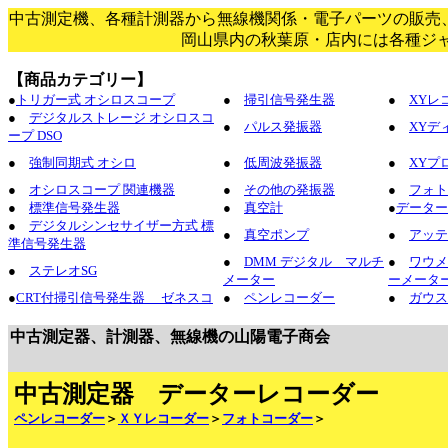
中古測定機、各種計測器から無線機関係・電子パーツの販売
岡山県内の秋葉原・店内には各種ジ
【商品カテゴリー】
●
トリガー式 オシロスコープ
●
掃引信号発生器
●
XYレ
●
デジタルストレージ オシロスコ
●
パルス発振器
●
XYデ
ープ DSO
●
強制同期式 オシロ
●
低周波発振器
●
XYプ
●
オシロスコープ 関連機器
●
その他の発振器
●
フォト
●
標準信号発生器
●
真空計
●
データー
●
デジタルシンセサイザー方式 標
●
真空ポンプ
●
アッテ
準信号発生器
●
DMM デジタル マルチ
●
ワウメ
●
ステレオSG
メーター
ーメータ
●
CRT付掃引信号発生器 ゼネスコ
●
ペンレコーダー
●
ガウス
中古測定器、計測器、無線機の山陽電子商会
中古測定器 データーレコーダー
ペンレコーダー
＞
ＸＹレコーダー
＞
フォトコーダー
＞