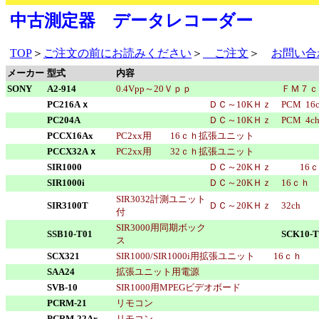
中古測定器 データレコーダー
TOP
＞
ご注文の前にお読みください
＞
ご注文
＞
お問い合
メーカー
型式
内容
SONY
A2-914
0.4Vpp～20Ｖｐｐ
ＦＭ７ｃ
PC216Aｘ
ＤＣ～10KＨｚ
PCM 16
PC204A
ＤＣ～10KＨｚ
PCM 4c
PCCX16Ax
PC2xx用 16ｃｈ拡張ユニット
PCCX32Aｘ
PC2xx用 32ｃｈ拡張ユニット
SIR1000
ＤＣ～20KＨｚ
16ｃ
SIR1000i
ＤＣ～20KＨｚ
16ｃｈ
SIR3032計測ユニット
SIR3100T
ＤＣ～20KＨｚ
32ch
付
SIR3000用同期ボック
SSB10-T01
SCK10-T
ス
SCX321
SIR1000/SIR1000i用拡張ユニット 16ｃｈ
SAA24
拡張ユニット用電源
SVB-10
SIR1000用MPEGビデオボード
PCRM-21
リモコン
PCRM-22Ax
リモコン