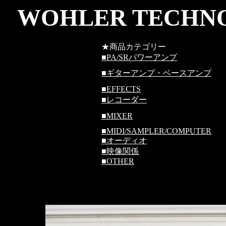
WOHLER TECHNO
★商品カテゴリー
■
PA/SRパワーアンプ
■
ギターアンプ・ベースアンプ
■
EFFECTS
■
レコーダー
■
MIXER
■
MIDI/SAMPLER/COMPUTER
■
オーディオ
■
映像関係
■
OTHER