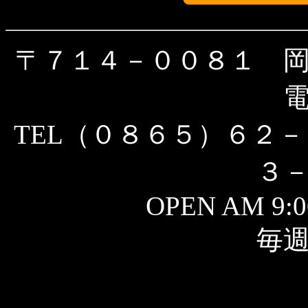
〒７１４－００８１ 
TEL（０８６５）６２－
３
OPEN AM 9:0
毎