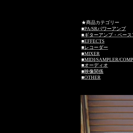
★商品カテゴリー
■
PA/SRパワーアンプ
■
ギターアンプ・ベース
■
EFFECTS
■
レコーダー
■
MIXER
■
MIDI/SAMPLER/COM
■
オーディオ
■
映像関係
■
OTHER