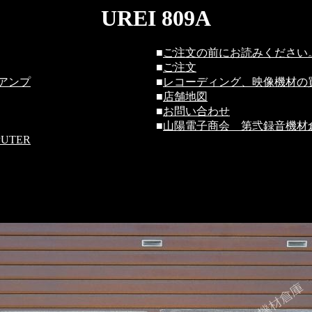
UREI 809A
■
ご注文の前にお読みください
■
ご注文
アンプ
■
レコーディング、映像機材の
■
店舗地図
■
お問い合わせ
■
山陽電子商会 第弐録音機材倉
PUTER