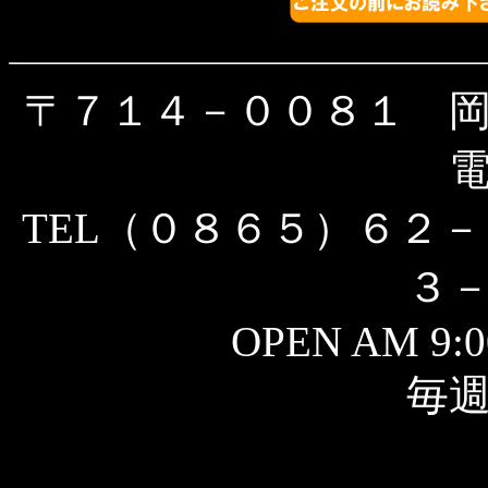
〒７１４－００８１ 
TEL（０８６５）６２－
３
OPEN AM 9:0
毎