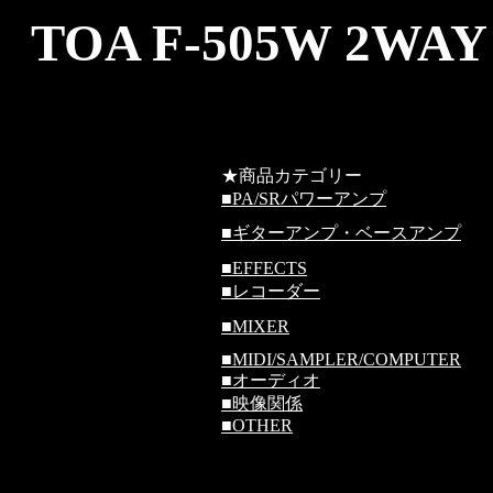
TOA F-505W 2
★商品カテゴリー
■
PA/SRパワーアンプ
■
ギターアンプ・ベースアンプ
■
EFFECTS
■
レコーダー
■
MIXER
■
MIDI/SAMPLER/COMPUTER
■
オーディオ
■
映像関係
■
OTHER