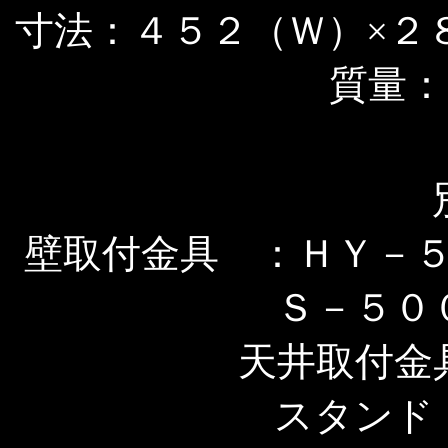
寸法：４５２（Ｗ）×２
質量：
壁取付金具 ：ＨＹ－
Ｓ－５０
天井取付金
スタンド