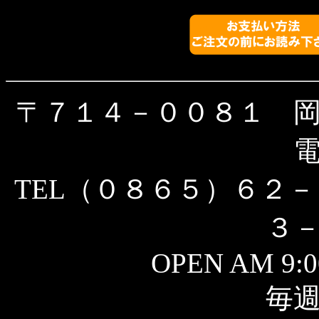
〒７１４－００８１ 
TEL（０８６５）６２－
３
OPEN AM 9:0
毎