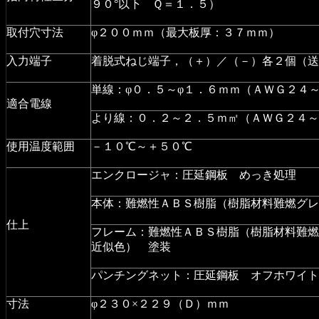
９０°以下 Ｑ＝１．５）
取付穴寸法
φ２００ｍｍ（最大板厚：３７ｍｍ）
入力端子
着脱式ねじ端子，（＋）／（－）各２個（送
単線：φ０．５～φ１．６ｍｍ（ＡＷＧ２４
適合電線
より線：０．２～２．５ｍ㎡（ＡＷＧ２４～
使用温度範囲
－１０℃～＋５０℃
エンクロージャ：圧延鋼板 めっき処理
本体：難燃性ＡＢＳ樹脂（樹脂材料難燃グレ
仕上
フレーム：難燃性ＡＢＳ樹脂（樹脂材料難燃
近似色） 塗装
パンチングネット：圧延鋼板 オフホワイト
寸法
φ２３０×２２９（Ｄ）ｍｍ