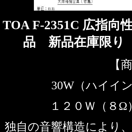
TOA F-2351C
広指向
品 新品
在庫限り 
【
30W
（ハイイ
１２０Ｗ（８Ω
独自の音響構造により