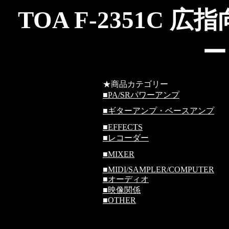
TOA F-2351C
広指
ー
★商品カテゴリー
■
PA/SRパワーアンプ
■
ギターアンプ・ベースアンプ
■
EFFECTS
■
レコーダー
■
MIXER
■
MIDI/SAMPLER/COMPUTER
■
オーディオ
■
映像関係
■
OTHER