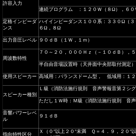
許容入力
連続プログラム ：１２０Ｗ（８Ω），６０
定格インピーダ
ハイインピーダンス１００系：３３０Ω（３
ンス
６Ω，８Ω
出力音圧レベル
９０ｄＢ（１Ｗ，１ｍ）
７０～２０，０００Ｈｚ（－１０ｄＢ），５
周波数特性
半自由音場設置時（天井面中央部取付測定）
使用スピーカー
高域用：バランスドーム型， 低域用：１２
Ｌ級（消防法施行規則 音声警報音第２シグ
スピーカー種別
ただし１Ｗ時：Ｍ級（消防法施行規則 音声
音響パワーレベ
９１ｄＢ
ル
Ｘ（０°以上２０°未満 Ｑ＝４．９，２０°
指向特性区分