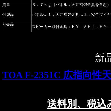
質量
３．７ｋｇ（パネル，天井補強金具を含む）
付属品
パネル…１，天井補強金具…１，安全ワイヤ
別売品
スピーカー取付金具：ＨＹ－ＡＨ１，ＨＹ－
新
TOA F-2351C 広指
送料別、税