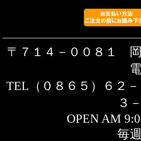
〒７１４－００８１ 
TEL（０８６５）６２－
３
OPEN AM 9:0
毎