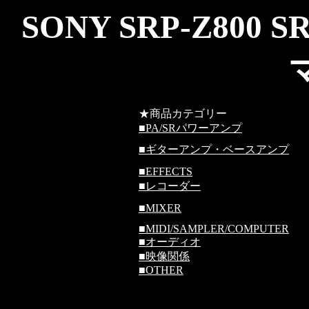
SONY SRP-Z800
★商品カテゴリー
■
PA/SRパワーアンプ
■
ギターアンプ・ベースアンプ
■
EFFECTS
■
レコーダー
■
MIXER
■
MIDI/SAMPLER/COMPUTER
■
オーディオ
■
映像関係
■
OTHER