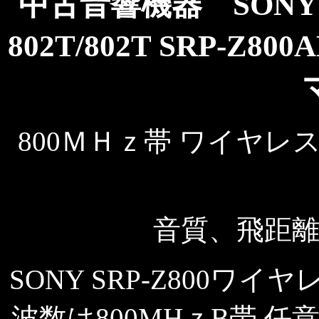
中古音響機器 SONY SRP
802T/802T SRP-Z8
800ＭＨｚ帯 ワイヤレ
音質、飛距
SONY SRP-Z800
波数は800MHｚB帯 