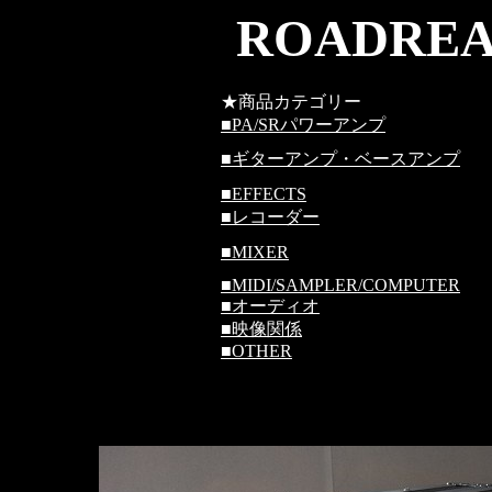
ROADREA
★商品カテゴリー
■
PA/SRパワーアンプ
■
ギターアンプ・ベースアンプ
■
EFFECTS
■
レコーダー
■
MIXER
■
MIDI/SAMPLER/COMPUTER
■
オーディオ
■
映像関係
■
OTHER