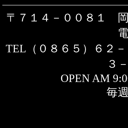
〒７１４－００８１ 
TEL（０８６５）６２－
３
OPEN AM 9:0
毎