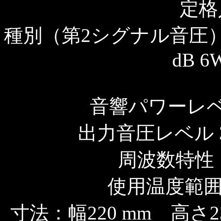
定格
種別（第2シグナル音圧） 1：L
dB 6W
音響パワーレベル
出力音圧レベル 3
周波数特性：1
使用温度範囲：
寸法：幅220 mm 高さ2