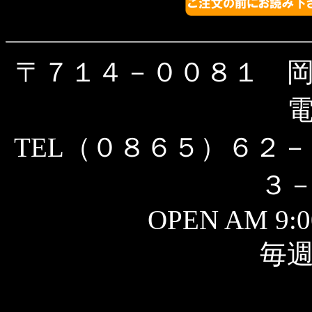
〒７１４－００８１ 
TEL（０８６５）６２－
３
OPEN AM 9:0
毎