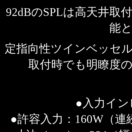
92dBのSPLは高天井
能
定指向性ツインベッセ
取付時でも明瞭度
●入力イン
●許容入力：160W（連