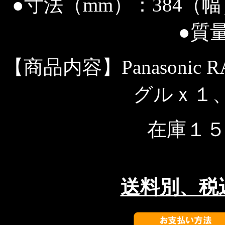
●寸法（mm）：384（幅
●質量
【商品内容】Panasonic
グルｘ１、
在庫１
送料別、税