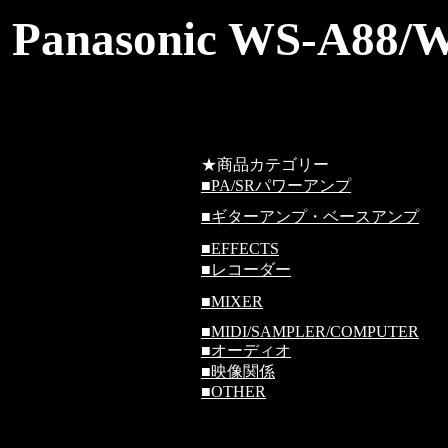
Panasonic WS-A
★商品カテゴリー
■
PA/SRパワーアンプ
■
ギターアンプ・ベースアンプ
■
EFFECTS
■
レコーダー
■
MIXER
■
MIDI/SAMPLER/COMPUTER
■
オーディオ
■
映像関係
■
OTHER