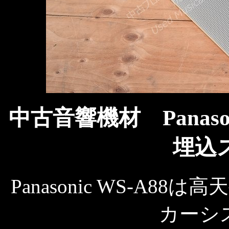
中古音響機材 Panasoni
埋込
Panasonic WS-A88は
高天
カーシ