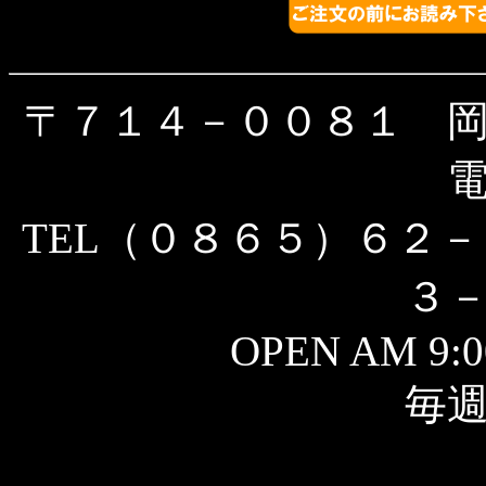
〒７１４－００８１ 
TEL（０８６５）６２－
３
OPEN AM 9:0
毎