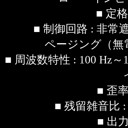
■ 定格
■ 制御回路 : 非常
ページング（無
■ 周波数特性 : 100 Hz～1
■ 歪率
■ 残留雑音比 : 
■ 出