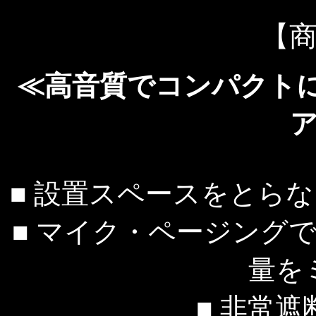
【
≪高音質でコンパクト
■ 設置スペースをとら
■ マイク・ページング
量を
■ 非常