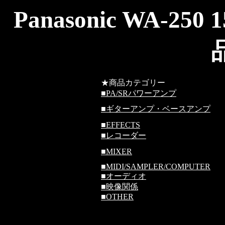
Panasonic WA-
★商品カテゴリー
■
PA/SRパワーアンプ
■
ギターアンプ・ベースアンプ
■
EFFECTS
■
レコーダー
■
MIXER
■
MIDI/SAMPLER/COMPUTER
■
オーディオ
■
映像関係
■
OTHER