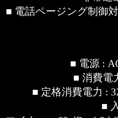
■ 電話ページング制御
■ 電源 : AC
■ 消費電力
■ 定格消費電力 : 
■ 