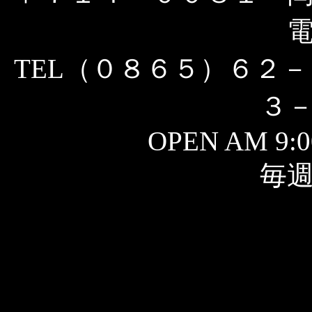
TEL（０８６５）６２－
３
OPEN AM 9:0
毎