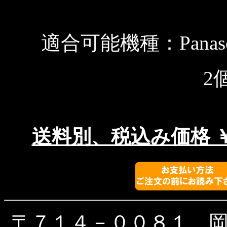
適合可能機種：Panasoni
2
送料別、税込み価格
￥
〒７１４－００８１ 