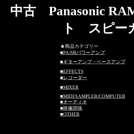
中古 Panasonic R
ト スピー
★商品カテゴリー
■
PA/SRパワーアンプ
■
ギターアンプ・ベースアンプ
■
EFFECTS
■
レコーダー
■
MIXER
■
MIDI/SAMPLER/COMPUTER
■
オーディオ
■
映像関係
■
OTHER