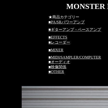
MONSTER 
★商品カテゴリー
■
PA/SRパワーアンプ
■
ギターアンプ・ベースアンプ
■
EFFECTS
■
レコーダー
■
MIXER
■
MIDI/SAMPLER/COMPUTER
■
オーディオ
■
映像関係
■
OTHER