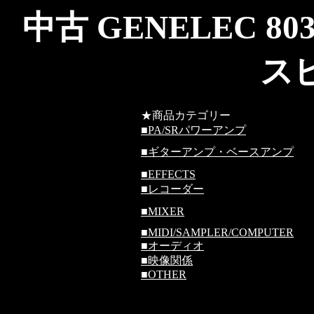
中古 GENELEC 
ス
★商品カテゴリー
■
PA/SRパワーアンプ
■
ギターアンプ・ベースアンプ
■
EFFECTS
■
レコーダー
■
MIXER
■
MIDI/SAMPLER/COMPUTER
■
オーディオ
■
映像関係
■
OTHER