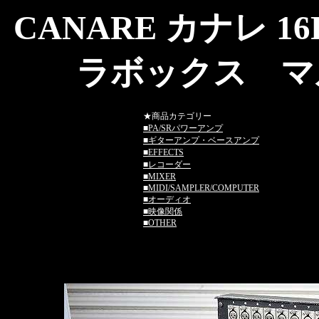
CANARE カナレ 16R3
ラボックス マ
★商品カテゴリー
■
PA/SRパワーアンプ
■
ギターアンプ・ベースアンプ
■
EFFECTS
■
レコーダー
■
MIXER
■
MIDI/SAMPLER/COMPUTER
■
オーディオ
■
映像関係
■
OTHER