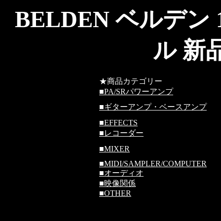
BELDEN ベルデン 
ル 新
★商品カテゴリー
■
PA/SRパワーアンプ
■
ギターアンプ・ベースアンプ
■
EFFECTS
■
レコーダー
■
MIXER
■
MIDI/SAMPLER/COMPUTER
■
オーディオ
■
映像関係
■
OTHER