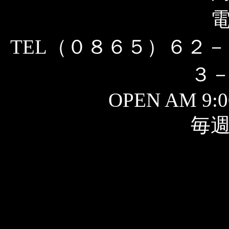
TEL（０８６５）６２－
３
OPEN AM 9:0
毎