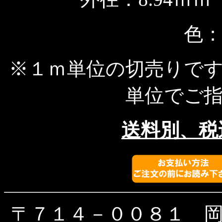
色
※１ｍ単位の切売りで
単位でご
送料別、税
〒７１４－００８１ 