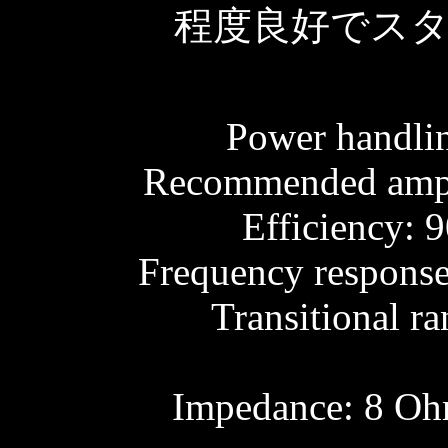
程度良好でス
Power handlin
Recommended ampli
Efficiency: 
Frequency response
Transitional r
Impedance: 8 O