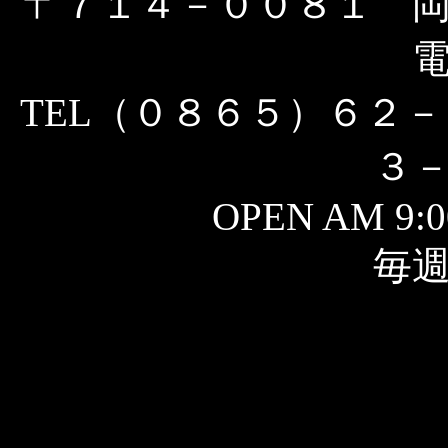
〒７１４－００８１ 
TEL（０８６５）６２－
３
OPEN AM 9:0
毎