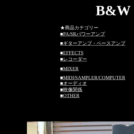
B&W 
★商品カテゴリー
■
PA/SRパワーアンプ
■
ギターアンプ・ベースアンプ
■
EFFECTS
■
レコーダー
■
MIXER
■
MIDI/SAMPLER/COMPUTER
■
オーディオ
■
映像関係
■
OTHER