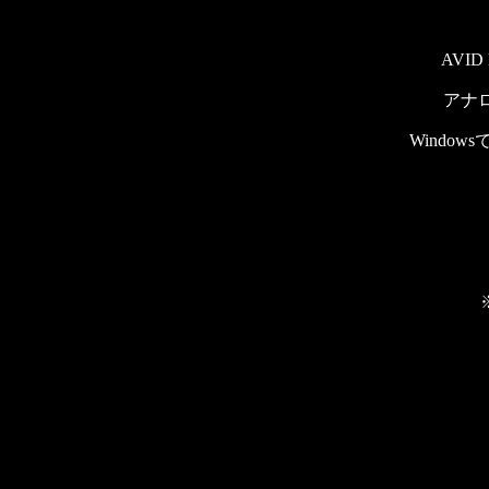
AVI
アナロ
Window