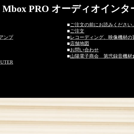
D Mbox PRO オーディオイ
■
ご注文の前にお読みください
■
ご注文
アンプ
■
レコーディング、映像機材の
■
店舗地図
■
お問い合わせ
■
山陽電子商会 第弐録音機材倉
PUTER