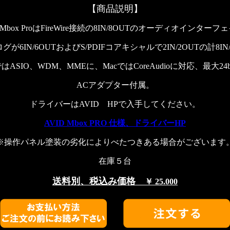
【商品説明】
D Mbox ProはFireWire接続の8IN/8OUTのオーディオインターフ
グが6IN/6OUTおよびS/PDIFコアキシャルで2IN/2OUTの計8IN/
sではASIO、WDM、MMEに、MacではCoreAudioに対応、最大24bit/
ACアダプター付属。
ドライバーはAVID HPで入手してください。
AVID Mbox PRO 仕様、ドライバーHP
※操作パネル塗装の劣化によりべたつきある場合がございます
在庫５台
送料別、税込み価格
￥ 25
.000