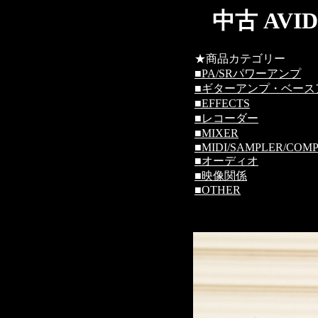
中古 AVI
★商品カテゴリー
■
PA/SRパワーアンプ
■
ギターアンプ・ベース
■
EFFECTS
■
レコーダー
■
MIXER
■
MIDI/SAMPLER/COM
■
オーディオ
■
映像関係
■
OTHER