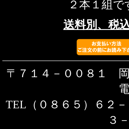
２本１組で
送料別、税込み
〒７１４－００８１ 
TEL（０８６５）６２－
３