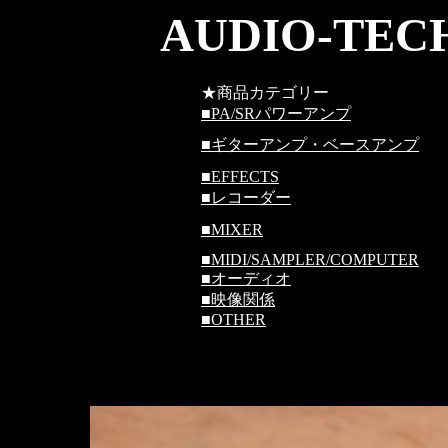
AUDIO-TECH
★商品カテゴリー
■
PA/SRパワーアンプ
■
ギターアンプ・ベースアンプ
■
EFFECTS
■
レコーダー
■
MIXER
■
MIDI/SAMPLER/COMPUTER
■
オーディオ
■
映像関係
■
OTHER