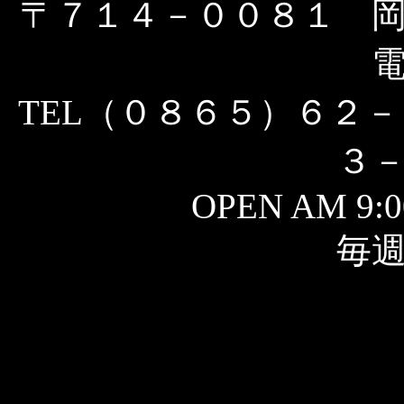
〒７１４－００８１ 
TEL（０８６５）６２－
３
OPEN AM 9:0
毎