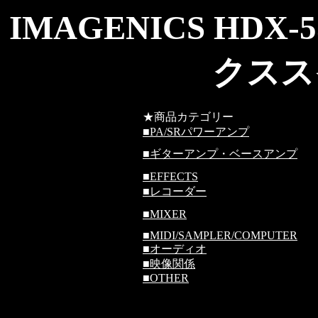
IMAGENICS HD
クスス
★商品カテゴリー
■
PA/SRパワーアンプ
■
ギターアンプ・ベースアンプ
■
EFFECTS
■
レコーダー
■
MIXER
■
MIDI/SAMPLER/COMPUTER
■
オーディオ
■
映像関係
■
OTHER