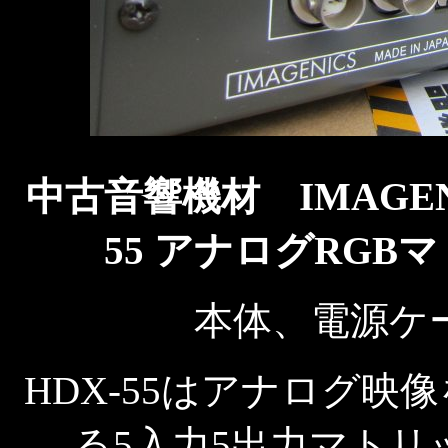
中古音響機材 IMAGEN
55 アナログRG
本体、電源ケ
HDX-55はアナログ
る5入力5出力マト